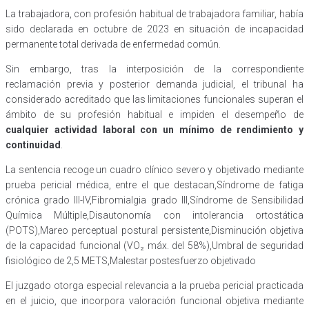
La trabajadora, con profesión habitual de trabajadora familiar, había
sido declarada en octubre de 2023 en situación de incapacidad
permanente total derivada de enfermedad común.
Sin embargo, tras la interposición de la correspondiente
reclamación previa y posterior demanda judicial, el tribunal ha
considerado acreditado que las limitaciones funcionales superan el
ámbito de su profesión habitual e impiden el desempeño de
cualquier actividad laboral con un mínimo de rendimiento y
continuidad
.
La sentencia recoge un cuadro clínico severo y objetivado mediante
prueba pericial médica, entre el que destacan,Síndrome de fatiga
crónica grado III-IV,Fibromialgia grado III,Síndrome de Sensibilidad
Química Múltiple,Disautonomía con intolerancia ortostática
(POTS),Mareo perceptual postural persistente,Disminución objetiva
de la capacidad funcional (VO₂ máx. del 58%),Umbral de seguridad
fisiológico de 2,5 METS,Malestar postesfuerzo objetivado
El juzgado otorga especial relevancia a la prueba pericial practicada
en el juicio, que incorpora valoración funcional objetiva mediante