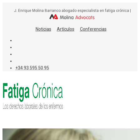
Skip
J. Enrique Molina Barranco abogado especialista en fatiga crónica |
to
content
Noticias
Artículos
Conferencias
+34 93 595 50 95