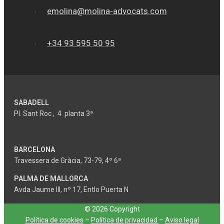
emolina@molina-advocats.com
+34 93 595 50 95
SABADELL
Pl. Sant Roc , 4 planta 3ª
BARCELONA
Travessera de Gràcia, 73-79, 4º 6ª
PALMA DE MALLORCA
Avda Jaume III, nº 17, Entlo Puerta N
© 2026 Copyright
Política de cookies
–
Política de privacidad
–
Aviso legal