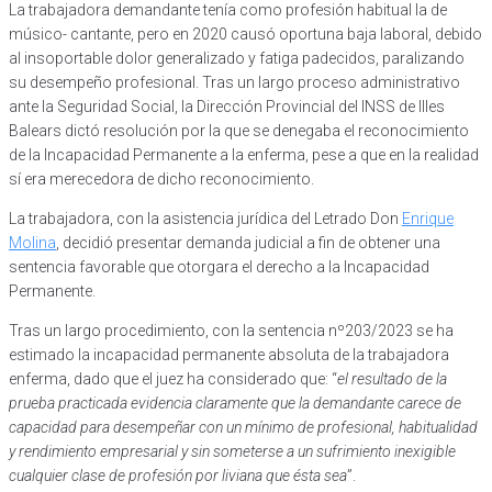
La trabajadora demandante tenía como profesión habitual la de
músico- cantante, pero en 2020 causó oportuna baja laboral, debido
al insoportable dolor generalizado y fatiga padecidos, paralizando
su desempeño profesional. Tras un largo proceso administrativo
ante la Seguridad Social, la Dirección Provincial del INSS de Illes
Balears dictó resolución por la que se denegaba el reconocimiento
de la Incapacidad Permanente a la enferma, pese a que en la realidad
sí era merecedora de dicho reconocimiento.
La trabajadora, con la asistencia jurídica del Letrado Don
Enrique
Molina
, decidió presentar demanda judicial a fin de obtener una
sentencia favorable que otorgara el derecho a la Incapacidad
Permanente.
Tras un largo procedimiento, con la sentencia nº203/2023 se ha
estimado la incapacidad permanente absoluta de la trabajadora
enferma, dado que el juez ha considerado que: “
el resultado de la
prueba practicada evidencia claramente que la demandante carece de
capacidad para desempeñar con un mínimo de profesional, habitualidad
y rendimiento empresarial y sin someterse a un sufrimiento inexigible
cualquier clase de profesión por liviana que ésta sea
”.