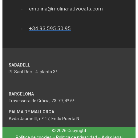
emolina@molina-advocats.com
+34 93 595 50 95
SABADELL
Pl. Sant Roc , 4 planta 3ª
BARCELONA
Travessera de Gràcia, 73-79, 4º 6ª
PALMA DE MALLORCA
Avda Jaume III, nº 17, Entlo Puerta N
© 2026 Copyright
Política de cookies
–
Política de privacidad
–
Aviso legal