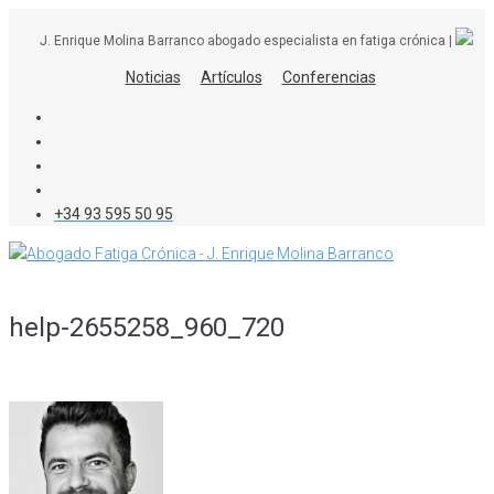
Skip
J. Enrique Molina Barranco abogado especialista en fatiga crónica |
to
content
Noticias
Artículos
Conferencias
+34 93 595 50 95
help-2655258_960_720