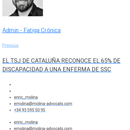
Admin - Fatiga Crónica
Navegación
Previous
Previous
de
EL TSJ DE CATALUÑA RECONOCE EL 65% DE
entradas
DISCAPACIDAD A UNA ENFERMA DE SSC
enric_molina
emolina@molina-advocats.com
+34 93 595 50 95
enric_molina
emolina@molina-advocats.com