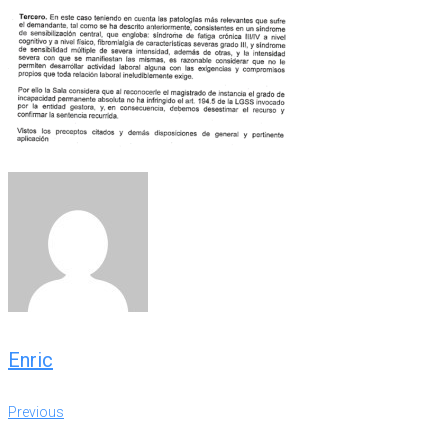
Enric
Navegación
Previous
Previous