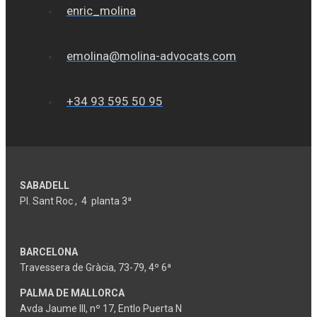
enric_molina
emolina@molina-advocats.com
+34 93 595 50 95
SABADELL
Pl. Sant Roc , 4 planta 3ª
BARCELONA
Travessera de Gràcia, 73-79, 4º 6ª
PALMA DE MALLORCA
Avda Jaume III, nº 17, Entlo Puerta N