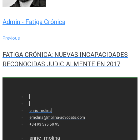
Admin - Fatiga Crónica
Navegación
Previous
Previous
de
FATIGA CRÓNICA: NUEVAS INCAPACIDADES
entradas
RECONOCIDAS JUDICIALMENTE EN 2017
enric_molina
emolina@molina-advocats.com
+34 93 595 50 95
enric_molina