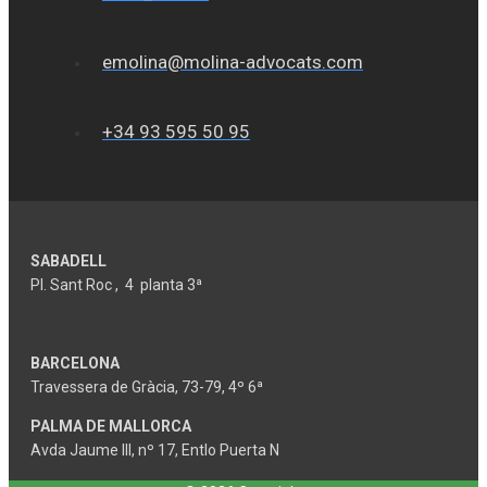
emolina@molina-advocats.com
+34 93 595 50 95
SABADELL
Pl. Sant Roc , 4 planta 3ª
BARCELONA
Travessera de Gràcia, 73-79, 4º 6ª
PALMA DE MALLORCA
Avda Jaume III, nº 17, Entlo Puerta N