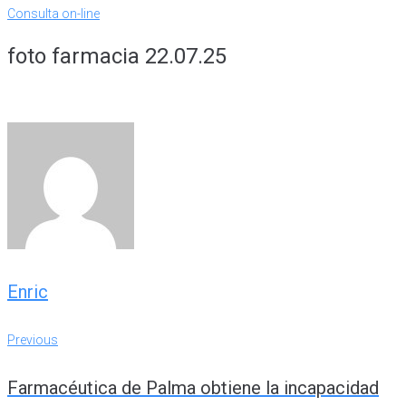
Consulta on-line
foto farmacia 22.07.25
Enric
Navegación
Previous
Previous
de
Farmacéutica de Palma obtiene la incapacidad
entradas