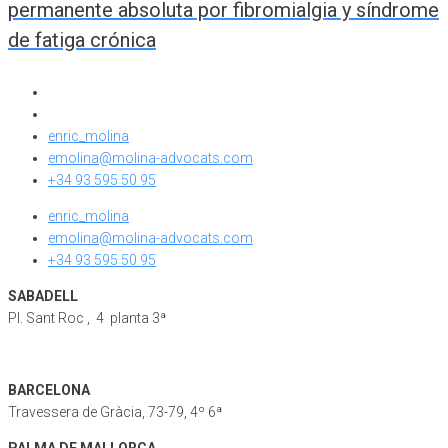
permanente absoluta por fibromialgia y síndrome
de fatiga crónica
enric_molina
emolina@molina-advocats.com
+34 93 595 50 95
enric_molina
emolina@molina-advocats.com
+34 93 595 50 95
SABADELL
Pl. Sant Roc , 4 planta 3ª
BARCELONA
Travessera de Gràcia, 73-79, 4º 6ª