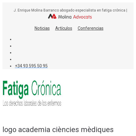
Skip
J. Enrique Molina Barranco abogado especialista en fatiga crónica |
to
content
Noticias
Artículos
Conferencias
+34 93 595 50 95
logo academia ciències mèdiques