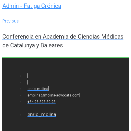
Admin - Fatiga Crónica
Navegación
Previous
Previous
de
Conferencia en Academia de Ciencias Médicas
entradas
de Catalunya y Baleares
enric_molina
emolina@molina-advocats.com
+34 93 595 50 95
enric_molina