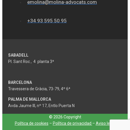
emolina@molina-advocats.com
+34 93 595 50 95
SABADELL
Pl. Sant Roc , 4 planta 3ª
BARCELONA
Travessera de Gràcia, 73-79, 4º 6ª
PALMA DE MALLORCA
Avda Jaume III, nº 17, Entlo Puerta N
© 2026 Copyright
Política de cookies
–
Política de privacidad
–
Aviso legal