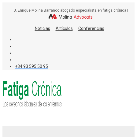
Skip
J. Enrique Molina Barranco abogado especialista en fatiga crónica |
to
content
Noticias
Artículos
Conferencias
+34 93 595 50 95